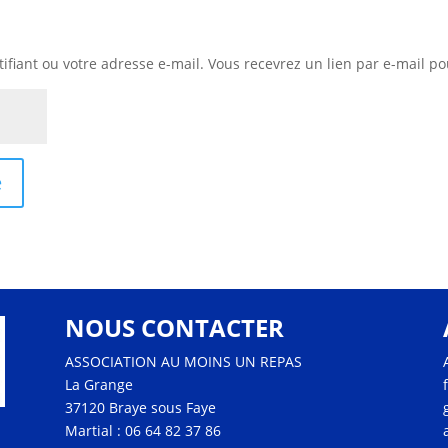
ntifiant ou votre adresse e-mail. Vous recevrez un lien par e-mail 
e
NOUS CONTACTER
ASSOCIATION AU MOINS UN REPAS
La Grange
37120 Braye sous Faye
Martial : 06 64 82 37 86