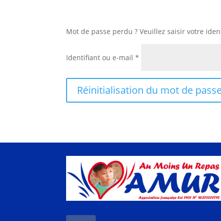
Mot de passe perdu ? Veuillez saisir votre ide
Obligatoire
Identifiant ou e-mail
*
Réinitialisation du mot de pass